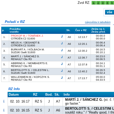
Zvol RZ:
1
2
3
4
5
vše
Pořadí v RZ
nápověda k tabulkám
Posádka
Ztráta na 1.
p.
Sk.
Čas v RZ
vozidlo
Ztráta před.
PROKOP M. / TOMÁNEK J.
00:00.0
1.
A6
12:13.7
CITROËN C2 S1600
00:00.0
WEIJS H. / DEGANDT B.
00:06.4
2.
A6
12:20.1
CITROËN C2 S1600
00:06.4
BURKART A. / KÖLBACH M.
00:16.5
3.
A6
12:30.2
SUZUKI Swift S1600
00:10.1
MARTÍ J. / SÁNCHEZ G.
00:23.0
4.
A7
12:36.7
RENAULT Clio R3
00:06.5
ABBRING K. / MOMBAERTS E.
00:24.1
5.
A7
12:37.8
RENAULT Clio R3
00:01.1
BERTOLOTTI S. / CELESTINI L.
00:26.5
6.
A6
12:40.2
SUZUKI Swift S1600
00:02.4
WALLENWEIN M. / KOPCZYK S.
05:00.0
7.
A7
17:13.7
RENAULT Clio R3
04:33.5
RZ Info
Datum
RZ
Bod.
Sk.
Info
MARTÍ J. / SÁNCHEZ G.
(st. č.
02. 10. 16:17
RZ 5
J
A7
go faster."
BERTOLOTTI S. / CELESTINI L
02. 10. 16:15
RZ 5
J
A6
soutěž roku." / "Really good, I thi