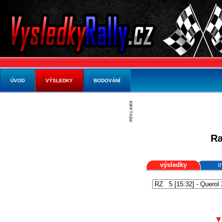
ÚVOD
VÝSLEDKY
BODOVÁNÍ
Ra
výsledky
i