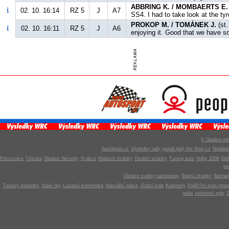
ABBRING K. / MOMBAERTS E.
02. 10. 16:14
RZ 5
J
A7
SS4. I had to take look at the tyr
PROKOP M. / TOMÁNEK J.
(st.
02. 10. 16:11
RZ 5
J
A6
enjoying it. Good that we have som
© Gladius-int
AutoSport.cz
Výsledky rally
portál plný her Stroj.cz
Netlás
Pomocnice
Témata
Gladius Security
G-akce
Klubové stránky
Osobní stránky
Tuning auto
Volby 2006
Ele
v
Vánoce svátky narozeniny
Státní zkratky
Seznam
Trezory pokladny
Staré hry
Luxusní kosmetika
Speciální práce
Jízdní kola
Kulomety
Pojišt?ní proti vlou
radla
venkovní grily