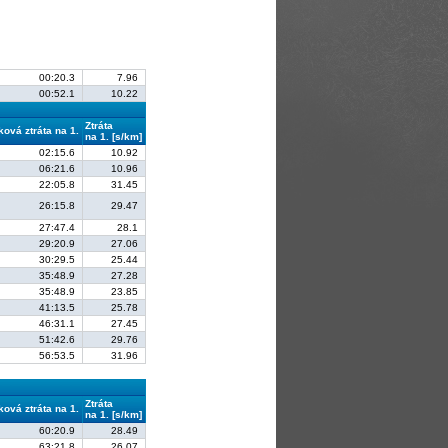
00:20.3
7.96
00:52.1
10.22
Ztráta
ková ztráta na 1.
na 1. [s/km]
02:15.6
10.92
06:21.6
10.96
22:05.8
31.45
26:15.8
29.47
27:47.4
28.1
29:20.9
27.06
30:29.5
25.44
35:48.9
27.28
35:48.9
23.85
41:13.5
25.78
46:31.1
27.45
51:42.6
29.76
56:53.5
31.96
Ztráta
ková ztráta na 1.
na 1. [s/km]
60:20.9
28.49
63:21.8
26.07