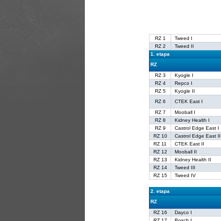
RZ 1
Tweed I
RZ 2
Tweed II
1. etapa
RZ
RZ 3
Kyogle I
RZ 4
Repco I
RZ 5
Kyogle II
RZ 6
CTEK East I
RZ 7
Mooball I
RZ 8
Kidney Health I
RZ 9
Castrol Edge East I
RZ 10
Castrol Edge East II
RZ 11
CTEK East II
RZ 12
Mooball II
RZ 13
Kidney Health II
RZ 14
Tweed III
RZ 15
Tweed IV
2. etapa
RZ
RZ 16
Dayco I
RZ 17
Bosch I