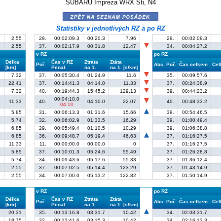
SUBARU Impreza WRX Sti, N4
zpět na seznam posádek
Statistiky v jednotlivých RZ a po RZ
2.55
29.
00:02:09.3
00:20.3
7.96
29.
00:02:09.3
2.55
37.
00:02:17.9
00:31.8
12.47
34.
00:04:27.2
v RZ
po RZ
Délka
Čas v RZ
Ztráta
Ztáta
Poř.
Abs. Poř.
Čas celkem
Cel
[km]
Penal.
na 1.
na 1. [s/km]
7.32
37.
00:05:30.4
01:24.9
11.6
35.
00:09:57.6
22.41
37.
00:14:41.3
04:14.0
11.33
37.
00:24:38.9
7.32
40.
00:19:44.3
15:45.2
129.13
39.
00:44:23.2
00:04:10.0
11.33
40.
04:10.0
22.07
40.
00:48:33.2
04:10
5.85
31.
00:06:13.3
01:31.6
15.66
39.
00:54:46.5
5.74
32.
00:06:02.9
01:33.5
16.29
39.
01:00:49.4
6.85
29.
00:05:49.4
01:10.5
10.29
39.
01:06:38.8
6.85
36.
00:09:48.7
05:19.4
46.63
37.
01:16:27.5
11.33
11.
00:00:00.0
00:00.0
0
37.
01:16:27.5
5.85
37.
00:10:01.3
05:24.6
55.49
37.
01:26:28.8
5.74
34.
00:09:43.6
05:17.6
55.33
37.
01:36:12.4
2.55
37.
00:07:02.5
05:14.4
123.29
37.
01:43:14.9
2.55
34.
00:07:00.0
05:13.2
122.82
37.
01:50:14.9
v RZ
po RZ
Délka
Čas v RZ
Ztráta
Ztáta
Poř.
Abs. Poř.
Čas celkem
Cel
[km]
Penal.
na 1.
na 1. [s/km]
20.31
35.
00:13:16.8
03:31.7
10.42
34.
02:03:31.7
18.75
32.
00:12:41.6
03:15.3
10.42
34.
02:16:13.3