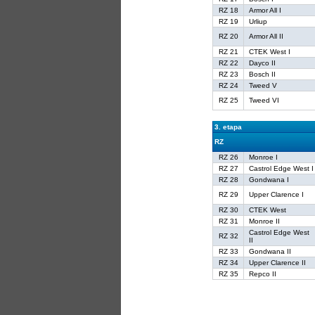
RZ 18
Armor All I
RZ 19
Urliup
RZ 20
Armor All II
RZ 21
CTEK West I
RZ 22
Dayco II
RZ 23
Bosch II
RZ 24
Tweed V
RZ 25
Tweed VI
3. etapa
RZ
RZ 26
Monroe I
RZ 27
Castrol Edge West I
RZ 28
Gondwana I
RZ 29
Upper Clarence I
RZ 30
CTEK West
RZ 31
Monroe II
Castrol Edge West
RZ 32
II
RZ 33
Gondwana II
RZ 34
Upper Clarence II
RZ 35
Repco II