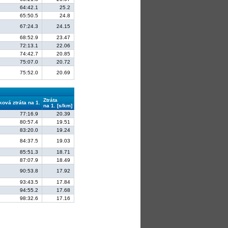
64:42.1
25.2
65:50.5
24.8
67:24.3
24.15
68:52.9
23.47
72:13.1
22.06
74:42.7
20.85
75:07.0
20.72
75:52.0
20.69
Ztráta
ková ztráta na 1.
na 1. [s/km]
77:16.9
20.39
80:57.4
19.51
83:20.0
19.24
84:37.5
19.03
85:51.3
18.71
87:07.9
18.49
90:53.8
17.92
93:43.5
17.84
94:55.2
17.68
98:32.6
17.16