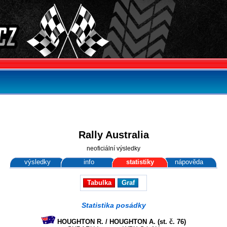
Rally Australia
neoficiální výsledky
výsledky
info
statistiky
nápověda
Tabulka
Graf
Statistika posádky
HOUGHTON R. / HOUGHTON A. (st. č. 76)