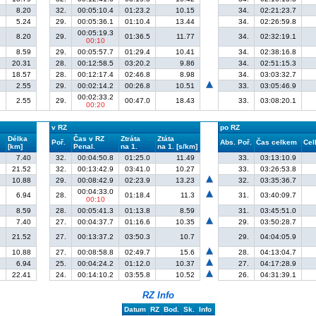
8.20
32.
00:05:10.4
01:23.2
10.15
34.
02:21:23.7
5.24
29.
00:05:36.1
01:10.4
13.44
34.
02:26:59.8
00:05:19.3
8.20
29.
01:36.5
11.77
34.
02:32:19.1
00:10
8.59
29.
00:05:57.7
01:29.4
10.41
34.
02:38:16.8
20.31
28.
00:12:58.5
03:20.2
9.86
34.
02:51:15.3
18.57
28.
00:12:17.4
02:46.8
8.98
34.
03:03:32.7
2.55
29.
00:02:14.2
00:26.8
10.51
33.
03:05:46.9
00:02:33.2
2.55
29.
00:47.0
18.43
33.
03:08:20.1
00:20
v RZ
po RZ
Délka
Čas v RZ
Ztráta
Ztáta
Poř.
Abs. Poř.
Čas celkem
Cel
[km]
Penal.
na 1.
na 1. [s/km]
7.40
32.
00:04:50.8
01:25.0
11.49
33.
03:13:10.9
21.52
32.
00:13:42.9
03:41.0
10.27
33.
03:26:53.8
10.88
29.
00:08:42.9
02:23.9
13.23
32.
03:35:36.7
00:04:33.0
6.94
28.
01:18.4
11.3
31.
03:40:09.7
00:10
8.59
28.
00:05:41.3
01:13.8
8.59
31.
03:45:51.0
7.40
27.
00:04:37.7
01:16.6
10.35
29.
03:50:28.7
21.52
27.
00:13:37.2
03:50.3
10.7
29.
04:04:05.9
10.88
27.
00:08:58.8
02:49.7
15.6
28.
04:13:04.7
6.94
25.
00:04:24.2
01:12.0
10.37
27.
04:17:28.9
22.41
24.
00:14:10.2
03:55.8
10.52
26.
04:31:39.1
RZ Info
Datum
RZ
Bod.
Sk.
Info