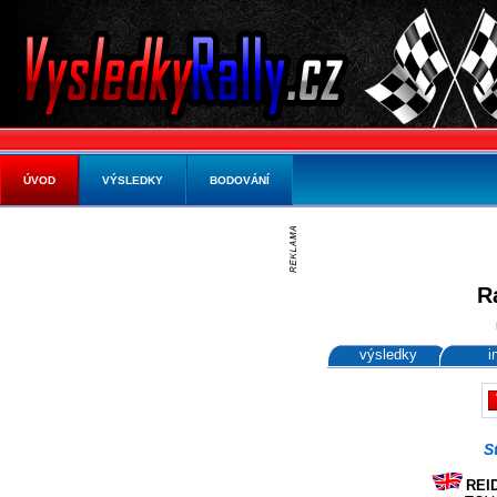
ÚVOD
VÝSLEDKY
BODOVÁNÍ
R
výsledky
i
S
REID