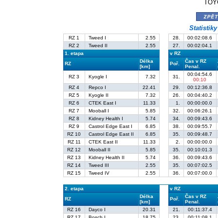
TOYO
zpě
Statistik
RZ 1
Tweed I
2.55
28.
00:02:08.6
RZ 2
Tweed II
2.55
27.
00:02:04.1
1. etapa
v RZ
Délka
Čas v RZ
RZ
Poř.
[km]
Penal.
00:04:54.6
RZ 3
Kyogle I
7.32
31.
00:10
RZ 4
Repco I
22.41
29.
00:12:36.8
RZ 5
Kyogle II
7.32
26.
00:04:40.2
RZ 6
CTEK East I
11.33
1.
00:00:00.0
RZ 7
Mooball I
5.85
32.
00:06:26.1
RZ 8
Kidney Health I
5.74
34.
00:09:43.6
RZ 9
Castrol Edge East I
6.85
38.
00:09:55.7
RZ 10
Castrol Edge East II
6.85
35.
00:09:48.7
RZ 11
CTEK East II
11.33
2.
00:00:00.0
RZ 12
Mooball II
5.85
35.
00:10:01.3
RZ 13
Kidney Health II
5.74
36.
00:09:43.6
RZ 14
Tweed III
2.55
35.
00:07:02.5
RZ 15
Tweed IV
2.55
36.
00:07:00.0
2. etapa
v RZ
Délka
Čas v RZ
RZ
Poř.
[km]
Penal.
RZ 16
Dayco I
20.31
21.
00:11:37.4
RZ 17
Bosch I
18.75
23.
00:11:08.1