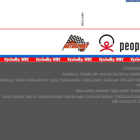
© Gladius-int
AutoSport.cz
Výsledky rally
portál plný her Stroj.cz
Netlás
Pomocnice
Témata
Gladius Security
G-akce
Klubové stránky
Osobní stránky
Tuning auto
Volby 2006
Ele
v
Vánoce svátky narozeniny
Státní zkratky
Seznam
Trezory pokladny
Staré hry
Luxusní kosmetika
Speciální práce
Jízdní kola
Kulomety
Pojišt?ní proti vlou
radla
venkovní grily