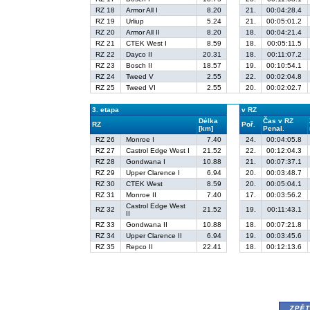
RZ 18
Armor All I
8.20
21.
00:04:28.4
RZ 19
Urliup
5.24
21.
00:05:01.2
RZ 20
Armor All II
8.20
18.
00:04:21.4
RZ 21
CTEK West I
8.59
18.
00:05:11.5
RZ 22
Dayco II
20.31
18.
00:11:07.2
RZ 23
Bosch II
18.57
19.
00:10:54.1
RZ 24
Tweed V
2.55
22.
00:02:04.8
RZ 25
Tweed VI
2.55
20.
00:02:02.7
3. etapa
v RZ
Délka
Čas v RZ
RZ
Poř.
[km]
Penal.
RZ 26
Monroe I
7.40
24.
00:04:05.8
RZ 27
Castrol Edge West I
21.52
22.
00:12:04.3
RZ 28
Gondwana I
10.88
21.
00:07:37.1
RZ 29
Upper Clarence I
6.94
20.
00:03:48.7
RZ 30
CTEK West
8.59
20.
00:05:04.1
RZ 31
Monroe II
7.40
17.
00:03:56.2
Castrol Edge West
RZ 32
21.52
19.
00:11:43.1
II
RZ 33
Gondwana II
10.88
18.
00:07:21.8
RZ 34
Upper Clarence II
6.94
19.
00:03:45.6
RZ 35
Repco II
22.41
18.
00:12:13.6
zpě