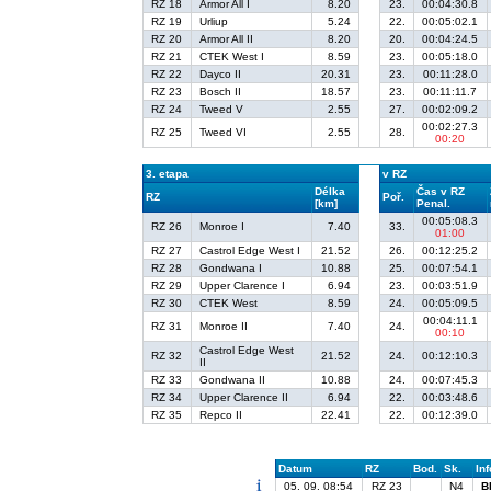
RZ 18
Armor All I
8.20
23.
00:04:30.8
RZ 19
Urliup
5.24
22.
00:05:02.1
RZ 20
Armor All II
8.20
20.
00:04:24.5
RZ 21
CTEK West I
8.59
23.
00:05:18.0
RZ 22
Dayco II
20.31
23.
00:11:28.0
RZ 23
Bosch II
18.57
23.
00:11:11.7
RZ 24
Tweed V
2.55
27.
00:02:09.2
00:02:27.3
RZ 25
Tweed VI
2.55
28.
00:20
3. etapa
v RZ
Délka
Čas v RZ
RZ
Poř.
[km]
Penal.
00:05:08.3
RZ 26
Monroe I
7.40
33.
01:00
RZ 27
Castrol Edge West I
21.52
26.
00:12:25.2
RZ 28
Gondwana I
10.88
25.
00:07:54.1
RZ 29
Upper Clarence I
6.94
23.
00:03:51.9
RZ 30
CTEK West
8.59
24.
00:05:09.5
00:04:11.1
RZ 31
Monroe II
7.40
24.
00:10
Castrol Edge West
RZ 32
21.52
24.
00:12:10.3
II
RZ 33
Gondwana II
10.88
24.
00:07:45.3
RZ 34
Upper Clarence II
6.94
22.
00:03:48.6
RZ 35
Repco II
22.41
22.
00:12:39.0
Datum
RZ
Bod.
Sk.
Inf
05. 09. 08:54
RZ 23
N4
B