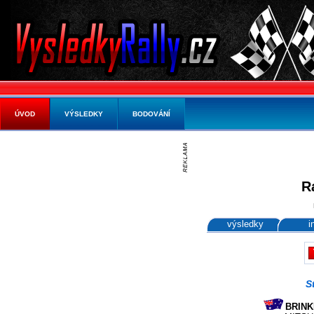
ÚVOD
VÝSLEDKY
BODOVÁNÍ
R
výsledky
i
S
BRINKM