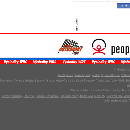
zpě
© Gladius-int
AutoSport.cz
Výsledky rally
portál plný her Stroj.cz
Netlás
Pomocnice
Témata
Gladius Security
G-akce
Klubové stránky
Osobní stránky
Tuning auto
Volby 2006
Ele
v
Vánoce svátky narozeniny
Státní zkratky
Seznam
Trezory pokladny
Staré hry
Luxusní kosmetika
Speciální práce
Jízdní kola
Kulomety
Pojišt?ní proti vlou
radla
venkovní grily