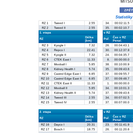
MITSUB
zpě
Statistik
RZ 1
Tweed I
2.55
34.
00:02:11.5
RZ 2
Tweed II
2.55
35.
00:02:10.7
1. etapa
v RZ
Délka
Čas v RZ
RZ
Poř.
[km]
Penal.
RZ 3
Kyogle I
7.32
26.
00:04:43.1
RZ 4
Repco I
22.41
30.
00:12:37.9
RZ 5
Kyogle II
7.32
24.
00:04:35.7
RZ 6
CTEK East I
11.33
8.
00:00:00.0
RZ 7
Mooball I
5.85
38.
00:10:00.9
RZ 8
Kidney Health I
5.74
35.
00:09:43.6
RZ 9
Castrol Edge East I
6.85
37.
00:09:55.7
RZ 10
Castrol Edge East II
6.85
37.
00:09:48.7
RZ 11
CTEK East II
11.33
1.
00:00:00.0
RZ 12
Mooball II
5.85
34.
00:10:01.3
RZ 13
Kidney Health II
5.74
37.
00:09:43.6
RZ 14
Tweed III
2.55
34.
00:07:02.5
RZ 15
Tweed IV
2.55
37.
00:07:00.0
2. etapa
v RZ
Délka
Čas v RZ
RZ
Poř.
[km]
Penal.
RZ 16
Dayco I
20.31
23.
00:11:41.9
RZ 17
Bosch I
18.75
26.
00:11:20.6