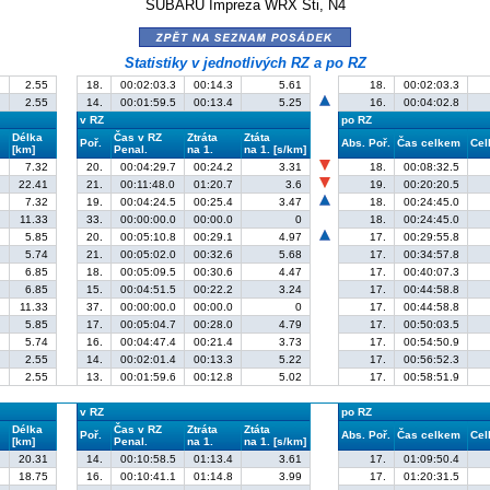
SUBARU Impreza WRX Sti, N4
zpět na seznam posádek
Statistiky v jednotlivých RZ a po RZ
2.55
18.
00:02:03.3
00:14.3
5.61
18.
00:02:03.3
2.55
14.
00:01:59.5
00:13.4
5.25
16.
00:04:02.8
v RZ
po RZ
Délka
Čas v RZ
Ztráta
Ztáta
Poř.
Abs. Poř.
Čas celkem
Cel
[km]
Penal.
na 1.
na 1. [s/km]
7.32
20.
00:04:29.7
00:24.2
3.31
18.
00:08:32.5
22.41
21.
00:11:48.0
01:20.7
3.6
19.
00:20:20.5
7.32
19.
00:04:24.5
00:25.4
3.47
18.
00:24:45.0
11.33
33.
00:00:00.0
00:00.0
0
18.
00:24:45.0
5.85
20.
00:05:10.8
00:29.1
4.97
17.
00:29:55.8
5.74
21.
00:05:02.0
00:32.6
5.68
17.
00:34:57.8
6.85
18.
00:05:09.5
00:30.6
4.47
17.
00:40:07.3
6.85
15.
00:04:51.5
00:22.2
3.24
17.
00:44:58.8
11.33
37.
00:00:00.0
00:00.0
0
17.
00:44:58.8
5.85
17.
00:05:04.7
00:28.0
4.79
17.
00:50:03.5
5.74
16.
00:04:47.4
00:21.4
3.73
17.
00:54:50.9
2.55
14.
00:02:01.4
00:13.3
5.22
17.
00:56:52.3
2.55
13.
00:01:59.6
00:12.8
5.02
17.
00:58:51.9
v RZ
po RZ
Délka
Čas v RZ
Ztráta
Ztáta
Poř.
Abs. Poř.
Čas celkem
Cel
[km]
Penal.
na 1.
na 1. [s/km]
20.31
14.
00:10:58.5
01:13.4
3.61
17.
01:09:50.4
18.75
16.
00:10:41.1
01:14.8
3.99
17.
01:20:31.5