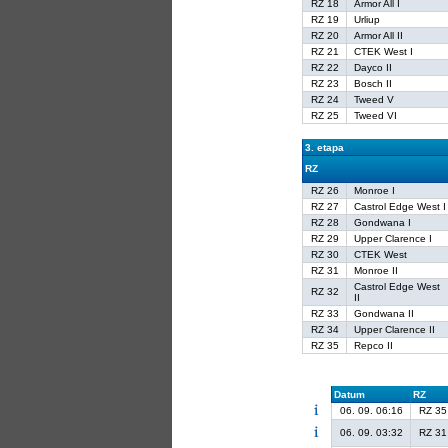
RZ 18
Armor All I
RZ 19
Urliup
RZ 20
Armor All II
RZ 21
CTEK West I
RZ 22
Dayco II
RZ 23
Bosch II
RZ 24
Tweed V
RZ 25
Tweed VI
3. etapa
RZ
RZ 26
Monroe I
RZ 27
Castrol Edge West I
RZ 28
Gondwana I
RZ 29
Upper Clarence I
RZ 30
CTEK West
RZ 31
Monroe II
Castrol Edge West
RZ 32
II
RZ 33
Gondwana II
RZ 34
Upper Clarence II
RZ 35
Repco II
Datum
RZ
06. 09. 06:16
RZ 35
06. 09. 03:32
RZ 31