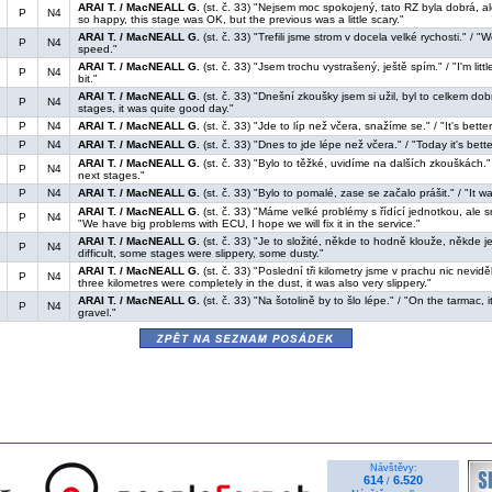
ARAI T. / MacNEALL G.
(st. č. 33) "Nejsem moc spokojený, tato RZ byla dobrá, ale
P
N4
so happy, this stage was OK, but the previous was a little scary."
ARAI T. / MacNEALL G.
(st. č. 33) "Trefili jsme strom v docela velké rychosti." / "W
P
N4
speed."
ARAI T. / MacNEALL G.
(st. č. 33) "Jsem trochu vystrašený, ještě spím." / "I'm littl
P
N4
bit."
ARAI T. / MacNEALL G.
(st. č. 33) "Dnešní zkoušky jsem si užil, byl to celkem dob
P
N4
stages, it was quite good day."
P
N4
ARAI T. / MacNEALL G.
(st. č. 33) "Jde to líp než včera, snažíme se." / "It's bette
P
N4
ARAI T. / MacNEALL G.
(st. č. 33) "Dnes to jde lépe než včera." / "Today it's bett
ARAI T. / MacNEALL G.
(st. č. 33) "Bylo to těžké, uvidíme na dalších zkouškách." / 
P
N4
next stages."
P
N4
ARAI T. / MacNEALL G.
(st. č. 33) "Bylo to pomalé, zase se začalo prášit." / "It w
ARAI T. / MacNEALL G.
(st. č. 33) "Máme velké problémy s řídící jednotkou, ale s
P
N4
"We have big problems with ECU, I hope we will fix it in the service."
ARAI T. / MacNEALL G.
(st. č. 33) "Je to složité, někde to hodně klouže, někde je
P
N4
difficult, some stages were slippery, some dusty."
ARAI T. / MacNEALL G.
(st. č. 33) "Poslední tři kilometry jsme v prachu nic nevidě
P
N4
three kilometres were completely in the dust, it was also very slippery."
ARAI T. / MacNEALL G.
(st. č. 33) "Na šotolině by to šlo lépe." / "On the tarmac, 
P
N4
gravel."
zpět na seznam posádek
Návštěvy:
614
6.520
/