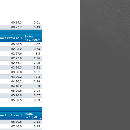
00:14.3
5.61
00:27.7
5.43
Ztráta
ková ztráta na 1.
na 1. [s/km]
00:50.5
4.07
02:03.2
3.54
02:27.6
3.5
02:27.6
2.76
02:56.7
2.98
03:29.3
3.22
03:58.0
3.31
04:20.2
3.3
04:20.2
2.89
04:48.2
3
05:09.6
3.04
05:20.0
3.07
05:30.5
3.09
Ztráta
ková ztráta na 1.
na 1. [s/km]
06:39.6
3.14
07:40.0
3.15