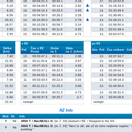
8.20
18.
00:04:21.3
00:34.1
4.16
17.
01:24:52.8
5.24
10.
00:04:40.5
00:14.8
2.82
16.
01:29:33.3
8.20
16.
00:04:16.3
00:33.5
4.09
14.
01:33:49.6
8.59
13.
00:04:56.5
00:28.2
3.28
14.
01:38:46.1
20.31
13.
00:10:35.0
00:56.7
2.79
13.
01:49:21.1
18.57
15.
00:10:29.3
00:58.7
3.16
13.
01:59:50.4
2.55
12.
00:01:59.0
00:11.6
4.55
13.
02:01:49.4
2.55
13.
00:01:58.2
00:12.0
4.71
13.
02:03:47.6
v RZ
po RZ
Délka
Čas v RZ
Ztráta
Ztáta
Poř.
Abs. Poř.
Čas celkem
Cel
[km]
Penal.
na 1.
na 1. [s/km]
7.40
13.
00:03:47.1
00:21.3
2.88
13.
02:07:34.7
21.52
16.
00:11:20.9
01:19.0
3.67
13.
02:18:55.6
10.88
13.
00:07:10.0
00:51.0
4.69
13.
02:26:05.6
6.94
15.
00:03:37.1
00:22.5
3.24
13.
02:29:42.7
8.59
15.
00:04:52.1
00:24.6
2.86
13.
02:34:34.8
7.40
11.
00:03:43.5
00:22.4
3.03
13.
02:38:18.3
21.52
14.
00:11:12.1
01:25.2
3.96
13.
02:49:30.4
10.88
13.
00:07:00.6
00:51.5
4.73
13.
02:56:31.0
6.94
15.
00:03:37.9
00:25.7
3.7
13.
03:00:08.9
22.41
nedojel
nedojel
RZ Info
Bod.
Sk.
Info
P
N4
ARAI T. / MacNEALL G.
(st. č. 33) Zastavil v RZ. / Stopped in the SS.
ARAI T. / MacNEALL G.
(st. č. 33) "Není to zlé, ale už do toho nejdeme naplno."
P
N4
pushing."