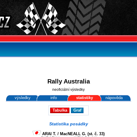
Rally Australia
neoficiální výsledky
výsledky
info
statistiky
nápověda
Tabulka
Graf
Statistika posádky
ARAI T. / MacNEALL G. (st. č. 33)