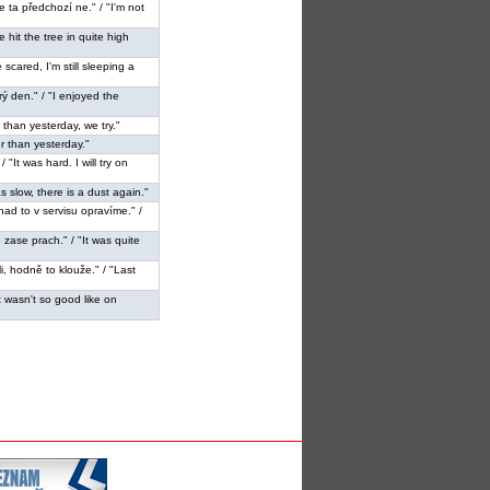
 ta předchozí ne." / "I'm not
e hit the tree in quite high
e scared, I'm still sleeping a
rý den." / "I enjoyed the
r than yesterday, we try."
er than yesterday."
"It was hard. I will try on
as slow, there is a dust again."
nad to v servisu opravíme." /
 zase prach." / "It was quite
li, hodně to klouže." / "Last
it wasn't so good like on