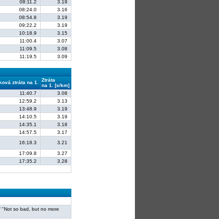
08:11.2
3.19
08:24.0
3.16
08:54.8
3.19
09:22.2
3.19
10:18.9
3.15
11:00.4
3.07
11:09.5
3.08
11:19.5
3.09
Ztráta
ková ztráta na 1.
na 1. [s/km]
11:40.7
3.08
12:59.2
3.13
13:48.9
3.19
14:10.5
3.19
14:35.1
3.18
14:57.5
3.17
16:18.3
3.21
17:09.8
3.27
17:35.2
3.28
 / "Not so bad, but no more