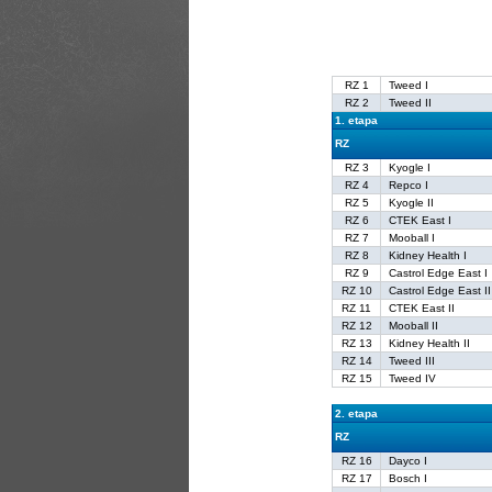
RZ 1
Tweed I
RZ 2
Tweed II
1. etapa
RZ
RZ 3
Kyogle I
RZ 4
Repco I
RZ 5
Kyogle II
RZ 6
CTEK East I
RZ 7
Mooball I
RZ 8
Kidney Health I
RZ 9
Castrol Edge East I
RZ 10
Castrol Edge East II
RZ 11
CTEK East II
RZ 12
Mooball II
RZ 13
Kidney Health II
RZ 14
Tweed III
RZ 15
Tweed IV
2. etapa
RZ
RZ 16
Dayco I
RZ 17
Bosch I