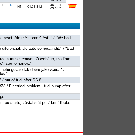
16:59.9
 D.
46:03.1
N4
04:33:34.8
05:34.5
o pršet. Ale měli jsme štěstí." / "We had
diferenciál, ale auto se nedá řídit." / "Bad
atce a musel couvat. Osychá to, uvidíme
we'll see tomorrow."
 nefungovalo tak dobře jako včera." /
day."
/ out of fuel after SS 8
Z8 / Electrical problem - fuel pump after
age
m po startu, zůstal stát po 7 km / Broke