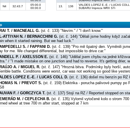
00:00.0
SUBARU Impreza WRX STi
05:00.0
VALDES LOPEZ E.-E. / LUCAS COLL
N4
32:43.7
13.
136
00:00.0
SUBARU Impreza WRX STi
fo
RAI T. / MACNEALL G.
(st. č. 133) "Nevím." / "I don't know."
L-ATTIYAH N. / BERNACCHINI G.
(st. č. 144) "Dělali jsme hodiny když začal
pin when it started raining. But we had luck."
AMPEDELLI S. / FAPPANI D.
(st. č. 139) "Pro mě špatný den. Vyměnili jsme 
ay for me. We changed differential, but impossible to drive car."
ANDELL P. / AXELSSON E.
(st. č. 146) "Udělal jsem chybu na jedné křižov
ítra." / "I made mistake on one junction and had to reverse. It's getting drier, 
RAÚJO A. / MIGUEL R.
(st. č. 147) "Hrozná bitva. Podmínky byly horší, auto
Terrible battle. Conditions were worst, car was not working so good like yester
ALDES LOPEZ E.-E. / LUCAS COLL D.
(st. č. 136) došel mu benzín po RZ 8 
HOMAS N. / PREVOT S.
(st. č. 159) Elektrika - porucha palivové pumpy po R
S8
AUVAN F. / GORCZYCA T.
(st. č. 137) Stojí na RZ / Reported stopped on st
EMERÁD M. / CEPLECHA B.
(st. č. 135) Vylomil vytočené kolo o strom 700 
urned wheel at tree 700 m after start, stopped at 7 km