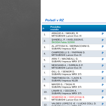
Pořadí v RZ
Posádka
p.
vozidlo
ARAÚJO A. / MIGUEL R.
1.
MITSUBISHI Lancer Evo IX
SANDELL P. / AXELSSON E.
2.
ŠKODA Fabia S2000
AL-ATTIYAH N. / BERNACCHINI G.
3.
SUBARU Impreza N14
CAMPEDELLI S. / FAPPANI D.
4.
MITSUBISHI Lancer Evo IX
ARAI T. / MACNEALL G.
5.
SUBARU Impreza WRX STi
NEIKSANS A. / DJIRKALS P.
6.
MITSUBISHI Lancer Evo IX
GILL G. / SENIOR D.
7.
SUBARU Impreza WRX STi
TIMOTHEOU Ch. / LAOS S.
8.
SUBARU Impreza N12B
MAYER G. / TAGAI R.
9.
SUBARU Impreza WRX STi
LINARI G. / CECCHI A.
10.
SUBARU Impreza WRX STi
SEMERÁD M. / CEPLECHA B.
11.
MITSUBISHI Lancer Evo IX
VALDES LOPEZ E.-E. / LUCAS COLL D.
12.