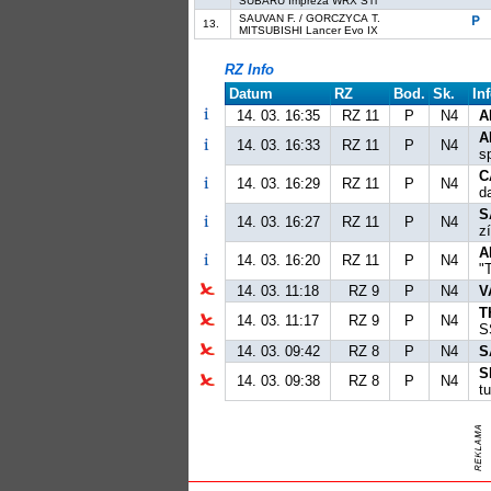
SUBARU Impreza WRX STi
SAUVAN F. / GORCZYCA T.
13.
MITSUBISHI Lancer Evo IX
RZ Info
Datum
RZ
Bod.
Sk.
In
14. 03. 16:35
RZ 11
P
N4
A
A
14. 03. 16:33
RZ 11
P
N4
s
C
14. 03. 16:29
RZ 11
P
N4
d
S
14. 03. 16:27
RZ 11
P
N4
z
A
14. 03. 16:20
RZ 11
P
N4
"
14. 03. 11:18
RZ 9
P
N4
V
T
14. 03. 11:17
RZ 9
P
N4
S
14. 03. 09:42
RZ 8
P
N4
S
S
14. 03. 09:38
RZ 8
P
N4
t