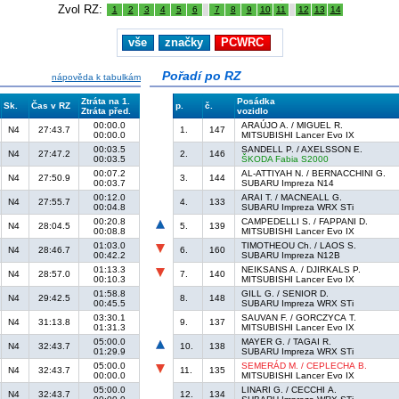
Zvol RZ:
1
2
3
4
5
6
7
8
9
10
11
12
13
14
vše
značky
PCWRC
Pořadí po RZ
nápověda k tabulkám
Ztráta na 1.
Posádka
Sk.
Čas v RZ
p.
č.
Ztráta před.
vozidlo
00:00.0
ARAÚJO A. / MIGUEL R.
N4
27:43.7
1.
147
00:00.0
MITSUBISHI Lancer Evo IX
00:03.5
SANDELL P. / AXELSSON E.
N4
27:47.2
2.
146
00:03.5
ŠKODA Fabia S2000
00:07.2
AL-ATTIYAH N. / BERNACCHINI G.
N4
27:50.9
3.
144
00:03.7
SUBARU Impreza N14
00:12.0
ARAI T. / MACNEALL G.
N4
27:55.7
4.
133
00:04.8
SUBARU Impreza WRX STi
00:20.8
CAMPEDELLI S. / FAPPANI D.
N4
28:04.5
5.
139
00:08.8
MITSUBISHI Lancer Evo IX
01:03.0
TIMOTHEOU Ch. / LAOS S.
N4
28:46.7
6.
160
00:42.2
SUBARU Impreza N12B
01:13.3
NEIKSANS A. / DJIRKALS P.
N4
28:57.0
7.
140
00:10.3
MITSUBISHI Lancer Evo IX
01:58.8
GILL G. / SENIOR D.
N4
29:42.5
8.
148
00:45.5
SUBARU Impreza WRX STi
03:30.1
SAUVAN F. / GORCZYCA T.
N4
31:13.8
9.
137
01:31.3
MITSUBISHI Lancer Evo IX
05:00.0
MAYER G. / TAGAI R.
N4
32:43.7
10.
138
01:29.9
SUBARU Impreza WRX STi
05:00.0
SEMERÁD M. / CEPLECHA B.
N4
32:43.7
11.
135
00:00.0
MITSUBISHI Lancer Evo IX
05:00.0
LINARI G. / CECCHI A.
N4
32:43.7
12.
134