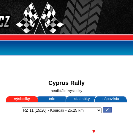
Cyprus Rally
neoficiální výsledky
výsledky
info
statistiky
nápověda