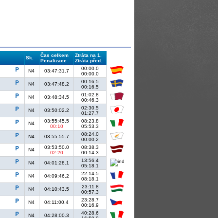
Čas celkem
Ztráta na 1.
Sk.
Penalizace
Ztráta před.
00:00.0
N4
03:47:31.7
00:00.0
00:16.5
N4
03:47:48.2
00:16.5
01:02.8
N4
03:48:34.5
00:46.3
02:30.5
N4
03:50:02.2
01:27.7
03:55:45.5
08:23.8
N4
00:10
05:53.3
08:24.0
N4
03:55:55.7
00:00.2
03:53:50.0
08:38.3
N4
02:20
00:14.3
13:56.4
N4
04:01:28.1
05:18.1
22:14.5
N4
04:09:46.2
08:18.1
23:11.8
N4
04:10:43.5
00:57.3
23:28.7
N4
04:11:00.4
00:16.9
40:28.6
N4
04:28:00.3