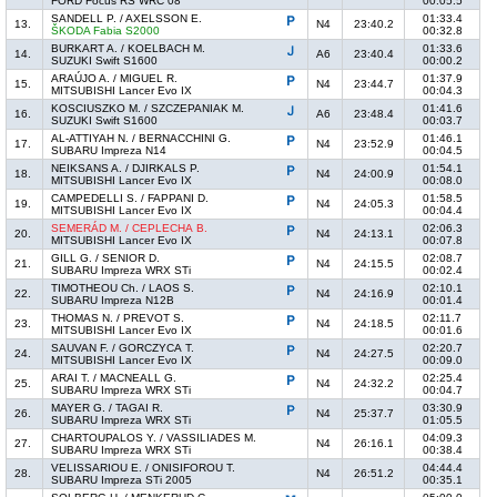
FORD Focus RS WRC 08
00:05.5
SANDELL P. / AXELSSON E.
01:33.4
13.
N4
23:40.2
ŠKODA Fabia S2000
00:32.8
BURKART A. / KOELBACH M.
01:33.6
14.
A6
23:40.4
SUZUKI Swift S1600
00:00.2
ARAÚJO A. / MIGUEL R.
01:37.9
15.
N4
23:44.7
MITSUBISHI Lancer Evo IX
00:04.3
KOSCIUSZKO M. / SZCZEPANIAK M.
01:41.6
16.
A6
23:48.4
SUZUKI Swift S1600
00:03.7
AL-ATTIYAH N. / BERNACCHINI G.
01:46.1
17.
N4
23:52.9
SUBARU Impreza N14
00:04.5
NEIKSANS A. / DJIRKALS P.
01:54.1
18.
N4
24:00.9
MITSUBISHI Lancer Evo IX
00:08.0
CAMPEDELLI S. / FAPPANI D.
01:58.5
19.
N4
24:05.3
MITSUBISHI Lancer Evo IX
00:04.4
SEMERÁD M. / CEPLECHA B.
02:06.3
20.
N4
24:13.1
MITSUBISHI Lancer Evo IX
00:07.8
GILL G. / SENIOR D.
02:08.7
21.
N4
24:15.5
SUBARU Impreza WRX STi
00:02.4
TIMOTHEOU Ch. / LAOS S.
02:10.1
22.
N4
24:16.9
SUBARU Impreza N12B
00:01.4
THOMAS N. / PREVOT S.
02:11.7
23.
N4
24:18.5
MITSUBISHI Lancer Evo IX
00:01.6
SAUVAN F. / GORCZYCA T.
02:20.7
24.
N4
24:27.5
MITSUBISHI Lancer Evo IX
00:09.0
ARAI T. / MACNEALL G.
02:25.4
25.
N4
24:32.2
SUBARU Impreza WRX STi
00:04.7
MAYER G. / TAGAI R.
03:30.9
26.
N4
25:37.7
SUBARU Impreza WRX STi
01:05.5
CHARTOUPALOS Y. / VASSILIADES M.
04:09.3
27.
N4
26:16.1
SUBARU Impreza WRX STi
00:38.4
VELISSARIOU E. / ONISIFOROU T.
04:44.4
28.
N4
26:51.2
SUBARU Impreza STi 2005
00:35.1