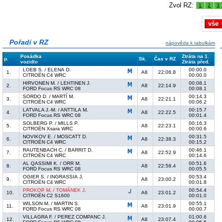
Zvol RZ:
1
2
3
vše
Pořadí v RZ
nápověda k tabulkám
Posádka
Ztráta na 1.
p.
Sk.
Čas v RZ
vozidlo
Ztráta před.
LOEB S. / ELENA D.
00:00.0
1.
A8
22:06.8
CITROËN C4 WRC
00:00.0
HIRVONEN M. / LEHTINEN J.
00:08.1
2.
A8
22:14.9
FORD Focus RS WRC 08
00:08.1
SORDO D. / MARTÍ M.
00:14.3
3.
A8
22:21.1
CITROËN C4 WRC
00:06.2
LATVALA J.-M. / ANTTILA M.
00:15.7
4.
A8
22:22.5
FORD Focus RS WRC 08
00:01.4
SOLBERG P. / MILLS P.
00:16.3
5.
A8
22:23.1
CITROËN Xsara WRC
00:00.6
NOVIKOV E. / MOSCATT D.
00:31.5
6.
A8
22:38.3
CITROËN C4 WRC
00:15.2
RAUTENBACH C. / BARRIT D.
00:46.1
7.
A8
22:52.9
CITROËN C4 WRC
00:14.6
AL QASSIMI K. / ORR M.
00:51.6
8.
A8
22:58.4
FORD Focus RS WRC 08
00:05.5
OGIER S. / INGRASSIA J.
00:53.4
9.
A8
23:00.2
CITROËN C4 WRC
00:01.8
PROKOP M. / TOMÁNEK J.
00:54.4
10.
A6
23:01.2
CITROËN C2 S1600
00:01.0
WILSON M. / MARTIN S.
00:55.1
11.
A8
23:01.9
FORD Focus RS WRC 08
00:00.7
VILLAGRA F. / PEREZ COMPANC J.
01:00.6
12.
A8
23:07.4