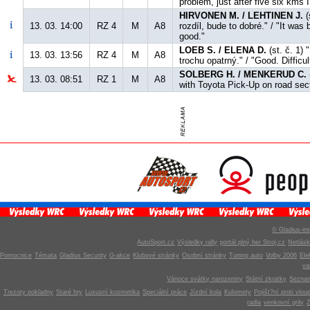
problem, just after five six kms 
HIRVONEN M. / LEHTINEN J.
(
13. 03. 14:00
RZ 4
M
A8
rozdíl, bude to dobré." / "It was b
good."
LOEB S. / ELENA D.
(st. č. 1)
13. 03. 13:56
RZ 4
M
A8
trochu opatrný." / "Good. Difficult
SOLBERG H. / MENKERUD C.
13. 03. 08:51
RZ 1
M
A8
with Toyota Pick-Up on road sec
© Gladius-int
AutoSport.cz
Výsledky rally
portál plný her Stroj.cz
Netlás
Pomocnice
Témata
Gladius Security
G-akce
Klubové stránky
Osobní stránky
Tuning auto
Volby 2006
Ele
v
Vánoce svátky narozeniny
Státní zkratky
Seznam
Trezory pokladny
Staré hry
Luxusní kosmetika
Speciální práce
Jízdní kola
Kulomety
Pojišt?ní proti vlou
radla
venkovní grily