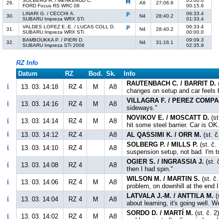
SOLBERG H. / MENKERUD C.
05:00.0
29.
A8
27:06.8
FORD Focus RS WRC 08
00:15.6
LINARI G. / CECCHI A.
06:33.4
30.
N4
28:40.2
SUBARU Impreza WRX STi
01:33.4
VALDES LOPEZ E.-E. / LUCAS COLL D.
06:33.4
31.
N4
28:40.2
SUBARU Impreza WRX STi
00:00.0
BAMBOUKKA P. / PIERI D.
09:09.3
32.
N4
31:16.1
SUBARU Impreza STi 2006
02:35.9
RZ Info
Datum
RZ
Bod.
Sk.
Info
RAUTENBACH C. / BARRIT D.
13. 03. 14:18
RZ 4
M
A8
changes on setup and car feels b
VILLAGRA F. / PEREZ COMPA
13. 03. 14:16
RZ 4
M
A8
sideways."
NOVIKOV E. / MOSCATT D.
(st
13. 03. 14:14
RZ 4
M
A8
hit some steel barrier. Car is OK
13. 03. 14:12
RZ 4
A8
AL QASSIMI K. / ORR M.
(st. č
SOLBERG P. / MILLS P.
(st. č.
13. 03. 14:10
RZ 4
A8
suspension setup, not bad. I'm t
OGIER S. / INGRASSIA J.
(st. 
13. 03. 14:08
RZ 4
A8
then I had spin."
WILSON M. / MARTIN S.
(st. č
13. 03. 14:06
RZ 4
M
A8
problem, on downhill at the end I
LATVALA J.-M. / ANTTILA M.
(
13. 03. 14:04
RZ 4
M
A8
about learning, it's going well. W
SORDO D. / MARTÍ M.
(st. č. 2
13. 03. 14:02
RZ 4
M
A8