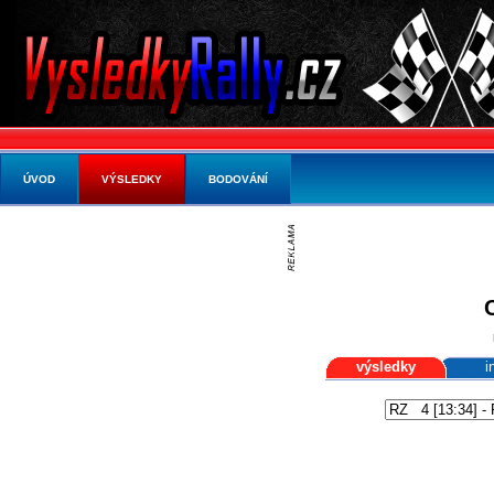
ÚVOD
VÝSLEDKY
BODOVÁNÍ
výsledky
i