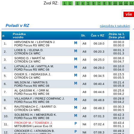
Zvol RZ:
1
2
3
4
5
6
7
8
9
10
11
12
13
vše
Pořadí v RZ
nápověda k tabulkám
Posádka
Ztráta na 1.
p.
Sk.
Čas v RZ
vozidlo
Ztráta před.
HIRVONEN M. / LEHTINEN J.
00:00.0
1.
A8
06:19.0
FORD Focus RS WRC 09
00:00.0
LOEB S. / ELENA D.
00:01.3
2.
A8
06:20.3
CITROËN C4 WRC
00:01.3
SORDO D. / MARTÍ M.
00:06.0
3.
A8
06:25.0
CITROËN C4 WRC
00:04.7
LATVALA J.-M. / ANTTILA M.
00:10.0
4.
A8
06:29.0
FORD Focus RS WRC 08
00:04.0
OGIER S. / INGRASSIA J.
00:15.5
5.
A8
06:34.5
CITROËN C4 WRC
00:05.5
WILSON M. / MARTIN S.
00:21.4
6.
A8
06:40.4
FORD Focus RS WRC 08
00:05.9
AL QASSIMI K. / ORR M.
00:25.6
7.
A8
06:44.6
FORD Focus RS WRC 08
00:04.2
VILLAGRA F. / PEREZ COMPANC J.
00:29.8
8.
A8
06:48.8
FORD Focus RS WRC 08
00:04.2
RAUTENBACH C. / BARRIT D.
00:30.3
9.
A8
06:49.3
CITROËN C4 WRC
00:00.5
SOLBERG H. / MENKERUD K.
00:42.3
10.
A8
07:01.3
FORD Focus RS WRC 08
00:12.0
PROKOP M. / TOMÁNEK J.
00:43.4
11.
N4
07:02.4
MITSUBISHI Lancer Evo IX
00:01.1
CROCKER C. / ATKINSON B.
00:49.3
12.
N4
07:08.3