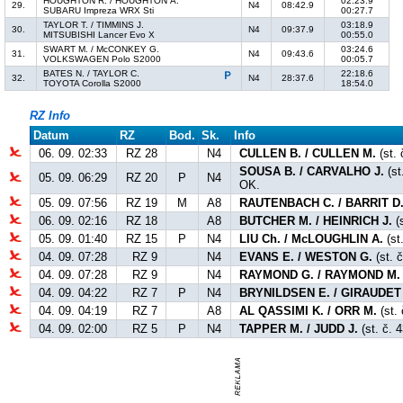
HOUGHTON R. / HOUGHTON A.
02:23.9
29.
N4
08:42.9
SUBARU Impreza WRX Sti
00:27.7
TAYLOR T. / TIMMINS J.
03:18.9
30.
N4
09:37.9
MITSUBISHI Lancer Evo X
00:55.0
SWART M. / McCONKEY G.
03:24.6
31.
N4
09:43.6
VOLKSWAGEN Polo S2000
00:05.7
BATES N. / TAYLOR C.
22:18.6
32.
N4
28:37.6
TOYOTA Corolla S2000
18:54.0
RZ Info
Datum
RZ
Bod.
Sk.
Info
06. 09. 02:33
RZ 28
N4
CULLEN B. / CULLEN M.
(st. 
SOUSA B. / CARVALHO J.
(st
05. 09. 06:29
RZ 20
P
N4
OK.
05. 09. 07:56
RZ 19
M
A8
RAUTENBACH C. / BARRIT D
06. 09. 02:16
RZ 18
A8
BUTCHER M. / HEINRICH J.
(s
05. 09. 01:40
RZ 15
P
N4
LIU Ch. / McLOUGHLIN A.
(st
04. 09. 07:28
RZ 9
N4
EVANS E. / WESTON G.
(st. č
04. 09. 07:28
RZ 9
N4
RAYMOND G. / RAYMOND M.
04. 09. 04:22
RZ 7
P
N4
BRYNILDSEN E. / GIRAUDET
04. 09. 04:19
RZ 7
A8
AL QASSIMI K. / ORR M.
(st. 
04. 09. 02:00
RZ 5
P
N4
TAPPER M. / JUDD J.
(st. č. 