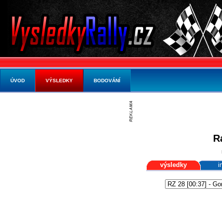
ÚVOD
VÝSLEDKY
BODOVÁNÍ
R
výsledky
i