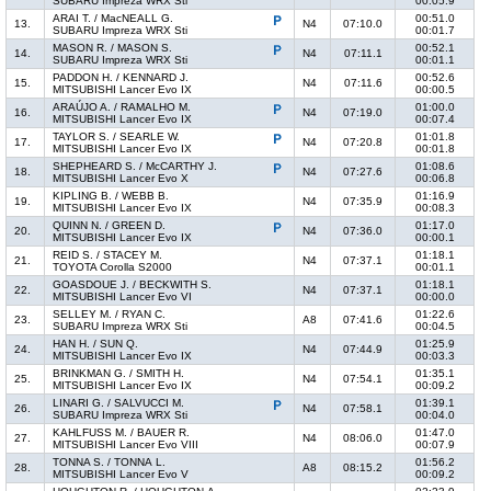
SUBARU Impreza WRX Sti
00:05.9
ARAI T. / MacNEALL G.
00:51.0
13.
N4
07:10.0
SUBARU Impreza WRX Sti
00:01.7
MASON R. / MASON S.
00:52.1
14.
N4
07:11.1
SUBARU Impreza WRX Sti
00:01.1
PADDON H. / KENNARD J.
00:52.6
15.
N4
07:11.6
MITSUBISHI Lancer Evo IX
00:00.5
ARAÚJO A. / RAMALHO M.
01:00.0
16.
N4
07:19.0
MITSUBISHI Lancer Evo IX
00:07.4
TAYLOR S. / SEARLE W.
01:01.8
17.
N4
07:20.8
MITSUBISHI Lancer Evo IX
00:01.8
SHEPHEARD S. / McCARTHY J.
01:08.6
18.
N4
07:27.6
MITSUBISHI Lancer Evo X
00:06.8
KIPLING B. / WEBB B.
01:16.9
19.
N4
07:35.9
MITSUBISHI Lancer Evo IX
00:08.3
QUINN N. / GREEN D.
01:17.0
20.
N4
07:36.0
MITSUBISHI Lancer Evo IX
00:00.1
REID S. / STACEY M.
01:18.1
21.
N4
07:37.1
TOYOTA Corolla S2000
00:01.1
GOASDOUE J. / BECKWITH S.
01:18.1
22.
N4
07:37.1
MITSUBISHI Lancer Evo VI
00:00.0
SELLEY M. / RYAN C.
01:22.6
23.
A8
07:41.6
SUBARU Impreza WRX Sti
00:04.5
HAN H. / SUN Q.
01:25.9
24.
N4
07:44.9
MITSUBISHI Lancer Evo IX
00:03.3
BRINKMAN G. / SMITH H.
01:35.1
25.
N4
07:54.1
MITSUBISHI Lancer Evo IX
00:09.2
LINARI G. / SALVUCCI M.
01:39.1
26.
N4
07:58.1
SUBARU Impreza WRX Sti
00:04.0
KAHLFUSS M. / BAUER R.
01:47.0
27.
N4
08:06.0
MITSUBISHI Lancer Evo VIII
00:07.9
TONNA S. / TONNA L.
01:56.2
28.
A8
08:15.2
MITSUBISHI Lancer Evo V
00:09.2