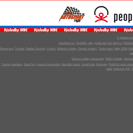
© Gladius-int
AutoSport.cz
Výsledky rally
portál plný her Stroj.cz
Netlás
Pomocnice
Témata
Gladius Security
G-akce
Klubové stránky
Osobní stránky
Tuning auto
Volby 2006
Ele
v
Vánoce svátky narozeniny
Státní zkratky
Seznam
Trezory pokladny
Staré hry
Luxusní kosmetika
Speciální práce
Jízdní kola
Kulomety
Pojišt?ní proti vlou
radla
venkovní grily