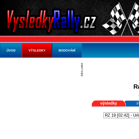
ÚVOD
VÝSLEDKY
BODOVÁNÍ
R
výsledky
i