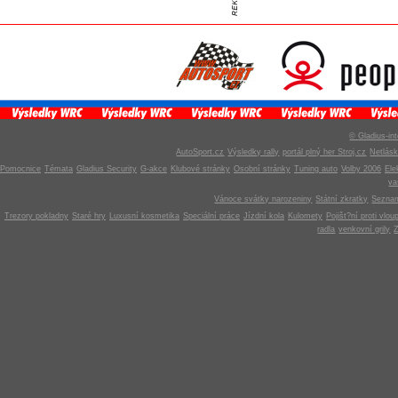
© Gladius-int
AutoSport.cz
Výsledky rally
portál plný her Stroj.cz
Netlás
Pomocnice
Témata
Gladius Security
G-akce
Klubové stránky
Osobní stránky
Tuning auto
Volby 2006
Ele
v
Vánoce svátky narozeniny
Státní zkratky
Seznam
Trezory pokladny
Staré hry
Luxusní kosmetika
Speciální práce
Jízdní kola
Kulomety
Pojišt?ní proti vlou
radla
venkovní grily