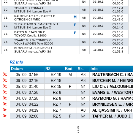
HOUGHTON R. / HOUGHTON A.
01:10.4
29.
N4
05:36.1
SUBARU Impreza WRX Sti
00:00.6
TONNA S. / TONNA L.
02:12.4
30.
A8
06:38.1
MITSUBISHI Lancer Evo V
01:02.0
RAUTENBACH C. / BARRIT D.
05:00.0
31.
A8
09:25.7
CITROËN C4 WRC
02:47.6
SHEPHEARD S. / McCARTHY J.
05:14.6
32.
N4
09:40.3
MITSUBISHI Lancer Evo X
00:14.6
BATES N. / TAYLOR C.
05:14.6
33.
N4
09:40.3
TOYOTA Corolla S2000
00:00.0
SWART M. / McCONKEY G.
05:20.6
34.
N4
09:46.3
VOLKSWAGEN Polo S2000
00:06.0
BUTCHER M. / HEINRICH J.
07:12.4
35.
A8
11:38.1
SUBARU Impreza WRX Sti
01:51.8
RZ Info
Datum
RZ
Bod.
Sk.
Info
05. 09. 07:56
RZ 19
M
A8
RAUTENBACH C. / BA
06. 09. 02:16
RZ 18
A8
BUTCHER M. / HEINRI
05. 09. 01:40
RZ 15
P
N4
LIU Ch. / McLOUGHLI
04. 09. 07:28
RZ 9
N4
EVANS E. / WESTON 
04. 09. 07:28
RZ 9
N4
RAYMOND G. / RAYM
04. 09. 04:22
RZ 7
P
N4
BRYNILDSEN E. / GI
04. 09. 04:19
RZ 7
A8
AL QASSIMI K. / ORR
04. 09. 02:00
RZ 5
P
N4
TAPPER M. / JUDD J.