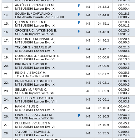
MITSUBISHI Lancer Evo IX
00:02.0
ARAÚJO A. / RAMALHO M.
00:17.6
13.
N4
04:43.3
MITSUBISHI Lancer Evo IX
00:00.4
SOUSA B. / CARVALHO J.
00:18.3
14.
N4
04:44.0
FIAT Abarth Grande Punto S2000
00:00.7
QUINN N. / GREEN D.
00:19.4
15.
N4
04:45.1
MITSUBISHI Lancer Evo IX
00:01.1
CROCKER C. / ATKINSON B.
00:20.6
16.
N4
04:46.3
SUBARU Impreza WRX Sti
00:01.2
PADDON H. / KENNARD J.
00:20.6
17.
N4
04:46.3
MITSUBISHI Lancer Evo IX
00:00.0
TAYLOR S. / SEARLE W.
00:21.0
18.
N4
04:46.7
MITSUBISHI Lancer Evo IX
00:00.4
GOASDOUE J. / BECKWITH S.
00:34.3
19.
N4
05:00.0
MITSUBISHI Lancer Evo VI
00:13.3
KIPLING B. / WEBB B.
00:34.8
20.
N4
05:00.5
MITSUBISHI Lancer Evo IX
00:00.5
REID S. / STACEY M.
00:35.5
21.
N4
05:01.2
TOYOTA Corolla S2000
00:00.7
BRINKMAN G. / SMITH H.
00:36.4
22.
N4
05:02.1
MITSUBISHI Lancer Evo IX
00:00.9
SELLEY M. / RYAN C.
00:39.6
23.
A8
05:05.3
SUBARU Impreza WRX Sti
00:03.2
KAHLFUSS M. / BAUER R.
00:43.4
24.
N4
05:09.1
MITSUBISHI Lancer Evo VIII
00:03.8
HAN H. / SUN Q.
00:44.6
25.
N4
05:10.3
MITSUBISHI Lancer Evo IX
00:01.2
LINARI G. / SALVUCCI M.
00:44.8
26.
N4
05:10.5
SUBARU Impreza WRX Sti
00:00.2
CULLEN B. / CULLEN M.
00:45.2
27.
N4
05:10.9
MITSUBISHI Lancer Evo VI
00:00.4
TAYLOR T. / TIMMINS J.
01:09.8
28.
N4
05:35.5
MITSUBISHI Lancer Evo X
00:24.6