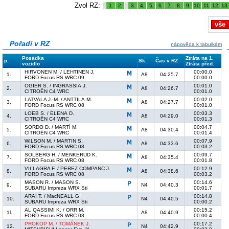
Zvol RZ:
1
2
3
4
5
6
7
8
9
10
11
12
13
vše
Pořadí v RZ
nápověda k tabulkám
Posádka
Ztráta na 1.
p.
Sk.
Čas v RZ
vozidlo
Ztráta před.
HIRVONEN M. / LEHTINEN J.
00:00.0
1.
A8
04:25.7
FORD Focus RS WRC 09
00:00.0
OGIER S. / INGRASSIA J.
00:01.0
2.
A8
04:26.7
CITROËN C4 WRC
00:01.0
LATVALA J.-M. / ANTTILA M.
00:02.0
3.
A8
04:27.7
FORD Focus RS WRC 08
00:01.0
LOEB S. / ELENA D.
00:03.3
4.
A8
04:29.0
CITROËN C4 WRC
00:01.3
SORDO D. / MARTÍ M.
00:04.7
5.
A8
04:30.4
CITROËN C4 WRC
00:01.4
WILSON M. / MARTIN S.
00:07.9
6.
A8
04:33.6
FORD Focus RS WRC 08
00:03.2
SOLBERG H. / MENKERUD K.
00:09.7
7.
A8
04:35.4
FORD Focus RS WRC 08
00:01.8
VILLAGRA F. / PEREZ COMPANC J.
00:12.9
8.
A8
04:38.6
FORD Focus RS WRC 08
00:03.2
MASON R. / MASON S.
00:14.6
9.
N4
04:40.3
SUBARU Impreza WRX Sti
00:01.7
ARAI T. / MacNEALL G.
00:14.8
10.
N4
04:40.5
SUBARU Impreza WRX Sti
00:00.2
AL QASSIMI K. / ORR M.
00:15.2
11.
A8
04:40.9
FORD Focus RS WRC 08
00:00.4
PROKOP M. / TOMÁNEK J.
00:17.2
12.
N4
04:42.9