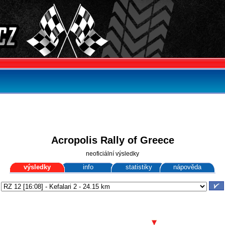
Acropolis Rally of Greece
neoficiální výsledky
výsledky
info
statistiky
nápověda