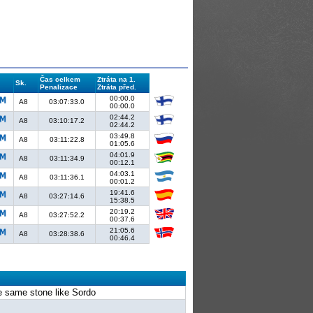
Čas celkem
Ztráta na 1.
Sk.
Penalizace
Ztráta před.
00:00.0
A8
03:07:33.0
00:00.0
02:44.2
A8
03:10:17.2
02:44.2
03:49.8
A8
03:11:22.8
01:05.6
04:01.9
A8
03:11:34.9
00:12.1
04:03.1
A8
03:11:36.1
00:01.2
19:41.6
A8
03:27:14.6
15:38.5
20:19.2
A8
03:27:52.2
00:37.6
21:05.6
A8
03:28:38.6
00:46.4
he same stone like Sordo