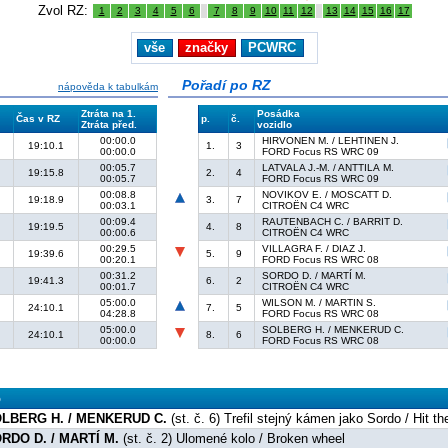
Zvol RZ:
1
2
3
4
5
6
7
8
9
10
11
12
13
14
15
16
17
vše
značky
PCWRC
Pořadí po RZ
nápověda k tabulkám
Ztráta na 1.
Posádka
Čas v RZ
p.
č.
Ztráta před.
vozidlo
00:00.0
HIRVONEN M. / LEHTINEN J.
19:10.1
1.
3
00:00.0
FORD Focus RS WRC 09
00:05.7
LATVALA J.-M. / ANTTILA M.
19:15.8
2.
4
00:05.7
FORD Focus RS WRC 09
00:08.8
NOVIKOV E. / MOSCATT D.
19:18.9
3.
7
00:03.1
CITROËN C4 WRC
00:09.4
RAUTENBACH C. / BARRIT D.
19:19.5
4.
8
00:00.6
CITROËN C4 WRC
00:29.5
VILLAGRA F. / DIAZ J.
19:39.6
5.
9
00:20.1
FORD Focus RS WRC 08
00:31.2
SORDO D. / MARTÍ M.
19:41.3
6.
2
00:01.7
CITROËN C4 WRC
05:00.0
WILSON M. / MARTIN S.
24:10.1
7.
5
04:28.8
FORD Focus RS WRC 08
05:00.0
SOLBERG H. / MENKERUD C.
24:10.1
8.
6
00:00.0
FORD Focus RS WRC 08
o
LBERG H. / MENKERUD C.
(st. č. 6) Trefil stejný kámen jako Sordo / Hit t
RDO D. / MARTÍ M.
(st. č. 2) Ulomené kolo / Broken wheel