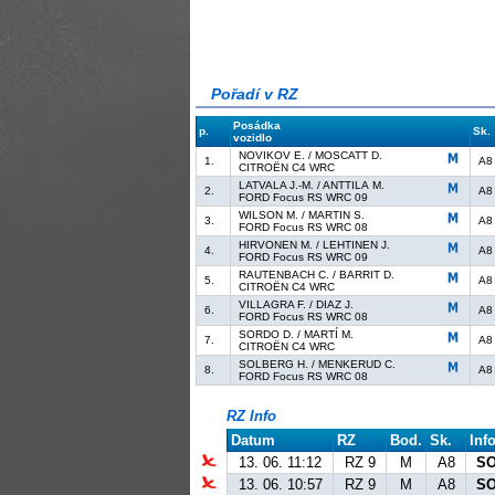
Pořadí v RZ
Posádka
p.
Sk.
vozidlo
NOVIKOV E. / MOSCATT D.
1.
A8
CITROËN C4 WRC
LATVALA J.-M. / ANTTILA M.
2.
A8
FORD Focus RS WRC 09
WILSON M. / MARTIN S.
3.
A8
FORD Focus RS WRC 08
HIRVONEN M. / LEHTINEN J.
4.
A8
FORD Focus RS WRC 09
RAUTENBACH C. / BARRIT D.
5.
A8
CITROËN C4 WRC
VILLAGRA F. / DIAZ J.
6.
A8
FORD Focus RS WRC 08
SORDO D. / MARTÍ M.
7.
A8
CITROËN C4 WRC
SOLBERG H. / MENKERUD C.
8.
A8
FORD Focus RS WRC 08
RZ Info
Datum
RZ
Bod.
Sk.
Inf
13. 06. 11:12
RZ 9
M
A8
SO
13. 06. 10:57
RZ 9
M
A8
SO