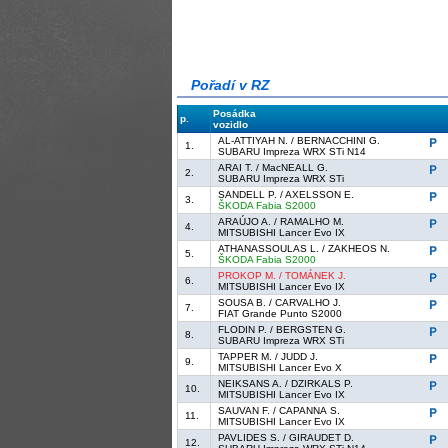
Pořadí v RZ
Posádka
p.
vozidlo
AL-ATTIYAH N. / BERNACCHINI G.
1.
SUBARU Impreza WRX STi N14
ARAI T. / MacNEALL G.
2.
SUBARU Impreza WRX STi
SANDELL P. / AXELSSON E.
3.
ŠKODA Fabia S2000
ARAÚJO A. / RAMALHO M.
4.
MITSUBISHI Lancer Evo IX
ATHANASSOULAS L. / ZAKHEOS N.
5.
ŠKODA Fabia S2000
PROKOP M. / TOMÁNEK J.
6.
MITSUBISHI Lancer Evo IX
SOUSA B. / CARVALHO J.
7.
FIAT Grande Punto S2000
FLODIN P. / BERGSTEN G.
8.
SUBARU Impreza WRX STi
TAPPER M. / JUDD J.
9.
MITSUBISHI Lancer Evo X
NEIKSANS A. / DZIRKALS P.
10.
MITSUBISHI Lancer Evo IX
SAUVAN F. / CAPANNA S.
11.
MITSUBISHI Lancer Evo IX
PAVLIDES S. / GIRAUDET D.
12.