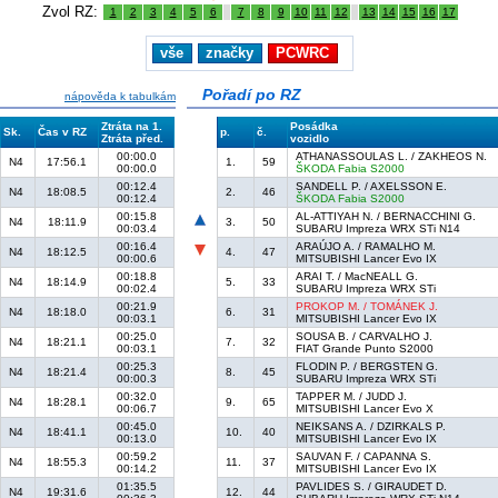
Zvol RZ:
1
2
3
4
5
6
7
8
9
10
11
12
13
14
15
16
17
vše
značky
PCWRC
Pořadí po RZ
nápověda k tabulkám
Ztráta na 1.
Posádka
Sk.
Čas v RZ
p.
č.
Ztráta před.
vozidlo
00:00.0
ATHANASSOULAS L. / ZAKHEOS N.
N4
17:56.1
1.
59
00:00.0
ŠKODA Fabia S2000
00:12.4
SANDELL P. / AXELSSON E.
N4
18:08.5
2.
46
00:12.4
ŠKODA Fabia S2000
00:15.8
AL-ATTIYAH N. / BERNACCHINI G.
N4
18:11.9
3.
50
00:03.4
SUBARU Impreza WRX STi N14
00:16.4
ARAÚJO A. / RAMALHO M.
N4
18:12.5
4.
47
00:00.6
MITSUBISHI Lancer Evo IX
00:18.8
ARAI T. / MacNEALL G.
N4
18:14.9
5.
33
00:02.4
SUBARU Impreza WRX STi
00:21.9
PROKOP M. / TOMÁNEK J.
N4
18:18.0
6.
31
00:03.1
MITSUBISHI Lancer Evo IX
00:25.0
SOUSA B. / CARVALHO J.
N4
18:21.1
7.
32
00:03.1
FIAT Grande Punto S2000
00:25.3
FLODIN P. / BERGSTEN G.
N4
18:21.4
8.
45
00:00.3
SUBARU Impreza WRX STi
00:32.0
TAPPER M. / JUDD J.
N4
18:28.1
9.
65
00:06.7
MITSUBISHI Lancer Evo X
00:45.0
NEIKSANS A. / DZIRKALS P.
N4
18:41.1
10.
40
00:13.0
MITSUBISHI Lancer Evo IX
00:59.2
SAUVAN F. / CAPANNA S.
N4
18:55.3
11.
37
00:14.2
MITSUBISHI Lancer Evo IX
01:35.5
PAVLIDES S. / GIRAUDET D.
N4
19:31.6
12.
44