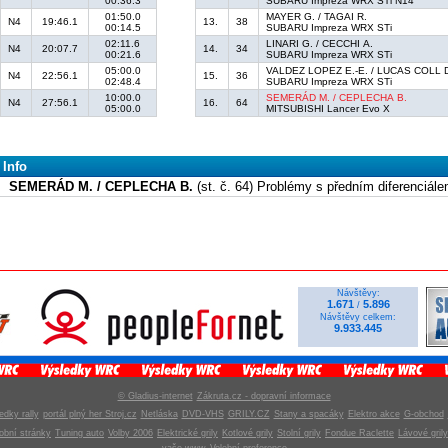
00:36.3
SUBARU Impreza WRX STi N14
01:50.0
MAYER G. / TAGAI R.
N4
19:46.1
13.
38
00:14.5
SUBARU Impreza WRX STi
02:11.6
LINARI G. / CECCHI A.
N4
20:07.7
14.
34
00:21.6
SUBARU Impreza WRX STi
05:00.0
VALDEZ LOPEZ E.-E. / LUCAS COLL 
N4
22:56.1
15.
36
02:48.4
SUBARU Impreza WRX STi
10:00.0
SEMERÁD M. / CEPLECHA B.
N4
27:56.1
16.
64
05:00.0
MITSUBISHI Lancer Evo X
Info
SEMERÁD M. / CEPLECHA B.
(st. č. 64) Problémy s předním diferenciálem
Návštěvy:
1.671
5.896
/
Návštěvy celkem:
9.933.445
© Gladius-internet
Zákruta.cz - dopravní informace
edky rally
portál plný her Stroj.cz
Netláska
DVD-VHS
GRILY.CZ
Stany a spacáky
Elektro akce
G-obchod
obní stránky
Tuning auto
Volby 2006
Elektrické grily
Kotlové grily
Stolní grily
Fondue Raclette
Lávové grily