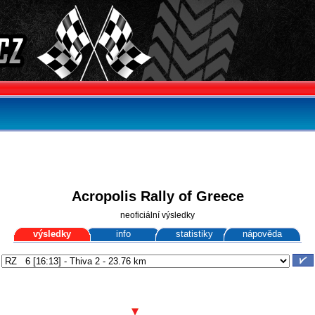
Acropolis Rally of Greece
neoficiální výsledky
výsledky
info
statistiky
nápověda