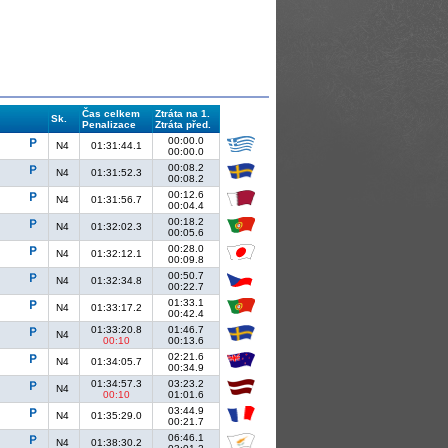
Čas celkem
Ztráta na 1.
Sk.
Penalizace
Ztráta před.
00:00.0
N4
01:31:44.1
00:00.0
00:08.2
N4
01:31:52.3
00:08.2
00:12.6
N4
01:31:56.7
00:04.4
00:18.2
N4
01:32:02.3
00:05.6
00:28.0
N4
01:32:12.1
00:09.8
00:50.7
N4
01:32:34.8
00:22.7
01:33.1
N4
01:33:17.2
00:42.4
01:33:20.8
01:46.7
N4
00:10
00:13.6
02:21.6
N4
01:34:05.7
00:34.9
01:34:57.3
03:23.2
N4
00:10
01:01.6
03:44.9
N4
01:35:29.0
00:21.7
06:46.1
N4
01:38:30.2