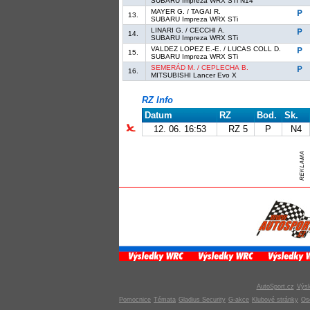
SUBARU Impreza WRX STi N14
MAYER G. / TAGAI R.
13.
SUBARU Impreza WRX STi
LINARI G. / CECCHI A.
14.
SUBARU Impreza WRX STi
VALDEZ LOPEZ E.-E. / LUCAS COLL D.
15.
SUBARU Impreza WRX STi
SEMERÁD M. / CEPLECHA B.
16.
MITSUBISHI Lancer Evo X
RZ Info
Datum
RZ
Bod.
Sk.
12. 06. 16:53
RZ 5
P
N4
AutoSport.cz
Výsl
Pomocnice
Témata
Gladius Security
G-akce
Klubové stránky
Os