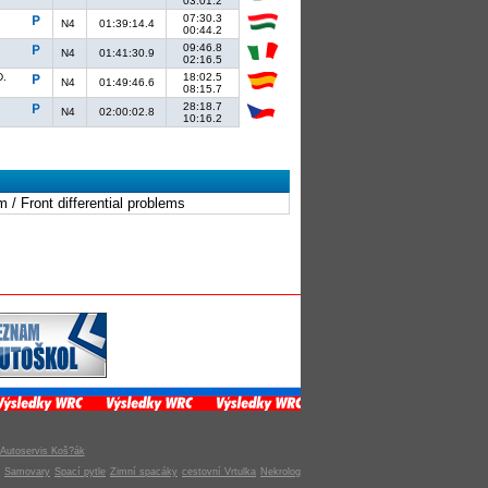
03:01.2
07:30.3
N4
01:39:14.4
00:44.2
09:46.8
N4
01:41:30.9
02:16.5
D.
18:02.5
N4
01:49:46.6
08:15.7
28:18.7
N4
02:00:02.8
10:16.2
 / Front differential problems
Autoservis Koš?ák
Samovary
Spací pytle
Zimní spacáky
cestovní Vrtulka
Nekrolog